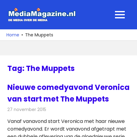
Ga
naar
MediaMagaz
MENU
de
De
inhoud
media
Home
The Muppets
over
de
media
Tag:
The Muppets
Nieuwe comedyavond Veronica
van start met The Muppets
27 november 2015
Redactie
Nieuws
,
Televisienieuws
Vanaf vanavond start Veronica met haar nieuwe
comedyavond. Er wordt vanavond afgetrapt met
een dubbele aflevering van de gloednieuwe serie