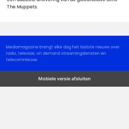
The Muppets.
Mediamagazine brengt elke dag het laatste nieuws over
radio, televisie, on demand streamingdiensten en
telecomnieuws.
Mobiele versie afsluiten