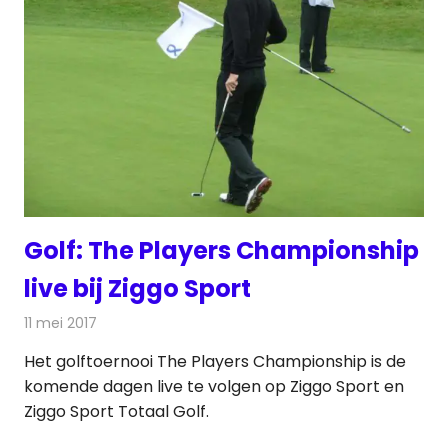
Golf: The Players Championship
live bij Ziggo Sport
11 mei 2017
Redactie
Nieuws
,
Televisienieuws
Het golftoernooi The Players Championship is de
komende dagen live te volgen op Ziggo Sport en
Ziggo Sport Totaal Golf.