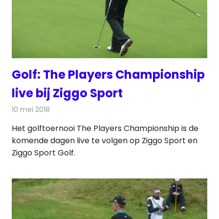
Golf: The Players Championship
live bij Ziggo Sport
10 mei 2018
Redactie
Televisienieuws
Het golftoernooi The Players Championship is de
komende dagen live te volgen op Ziggo Sport en
Ziggo Sport Golf.