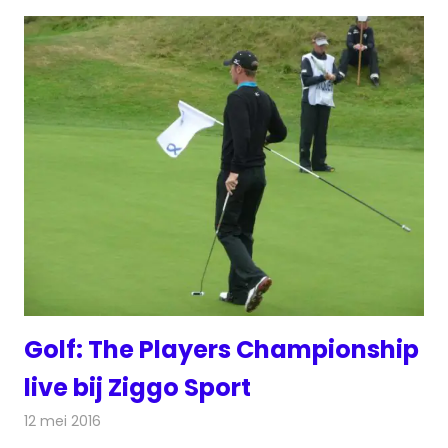
Golf: The Players Championship
live bij Ziggo Sport
12 mei 2016
Redactie
Nieuws
,
Televisienieuws