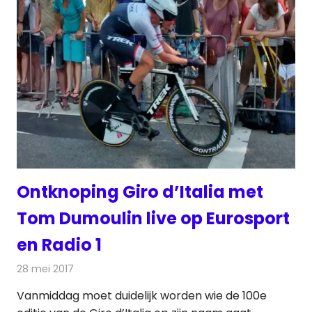
Ontknoping Giro d’Italia met
Tom Dumoulin live op Eurosport
en Radio 1
28 mei 2017
Redactie
Nieuws
,
Radionieuws
,
Televisienieuws
Vanmiddag moet duidelijk worden wie de 100e