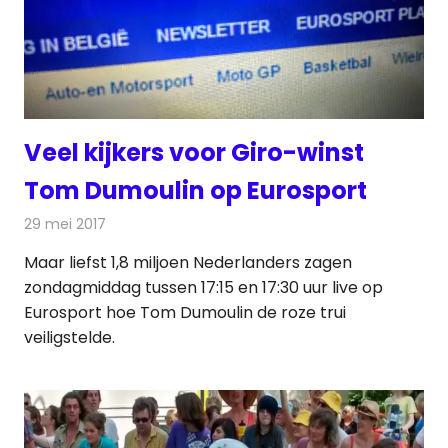
Veel kijkers voor Giro-winst
Tom Dumoulin op Eurosport
29 mei 2017
Redactie
Nieuws
,
Televisienieuws
Maar liefst 1,8 miljoen Nederlanders zagen
zondagmiddag tussen 17:15 en 17:30 uur live op
Eurosport hoe Tom Dumoulin de roze trui
veiligstelde.