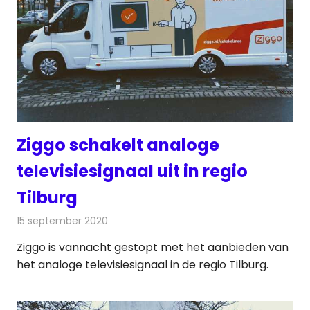
Ziggo schakelt analoge
televisiesignaal uit in regio
Tilburg
15 september 2020
Redactie
Televisienieuws
Ziggo is vannacht gestopt met het aanbieden van
het analoge televisiesignaal in de regio Tilburg.