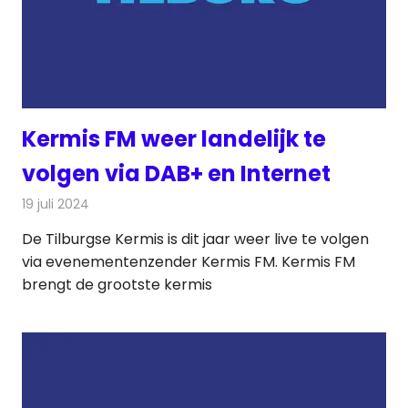
Kermis FM weer landelijk te
volgen via DAB+ en Internet
19 juli 2024
Redactie
Radionieuws
De Tilburgse Kermis is dit jaar weer live te volgen
via evenementenzender Kermis FM. Kermis FM
brengt de grootste kermis