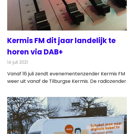
Kermis FM dit jaar landelijk te
horen via DAB+
14 juli 2021
Redactie
Radionieuws
Vanaf 16 juli zendt evenementenzender Kermis FM
weer uit vanaf de Tilburgse Kermis. De radiozender