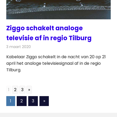
Ziggo schakelt analoge
televisie af in regio Tilburg
3 maart 2020
Redactie
Televisienieuws
Kabelaar Ziggo schakelt in de nacht van 20 op 21
april het analoge televisiesignaal af in de regio
Tilburg.
1
2
3
»
Berichten
Volgende
1
2
3
»
berichten
paginering