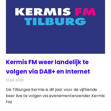
Kermis FM weer landelijk te
volgen via DAB+ en Internet
13 juli 2023
Redactie
Radionieuws
De Tilburgse Kermis is dit jaar voor de vijftiende
keer live te volgen via evenementenzender Kermis
FM.