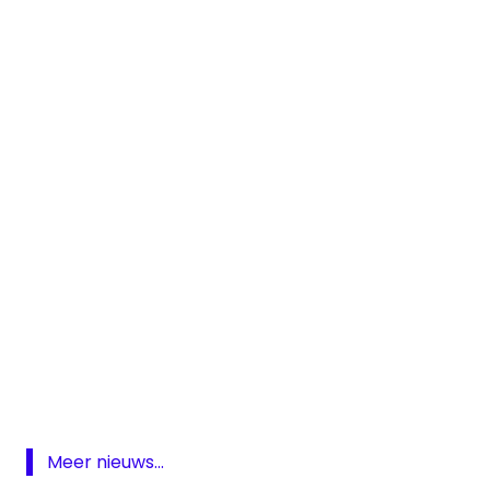
analoge
radio
Breda
Den
Bosch
Meer nieuws...
digitale