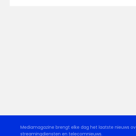
Mediamagazine brengt elke dag het laatste nieuws ove
streamingdiensten en telecomnieuws.