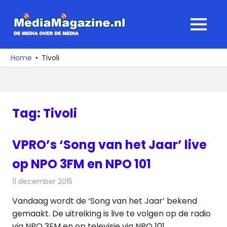
Ga
naar
MediaMagaz
MENU
de
De
inhoud
media
Home
Tivoli
over
de
media
Tag:
Tivoli
VPRO’s ‘Song van het Jaar’ live
op NPO 3FM en NPO 101
11 december 2015
Redactie
Nieuws
,
Radionieuws
,
Televisienieuws
Vandaag wordt de ‘Song van het Jaar’ bekend
gemaakt. De uitreiking is live te volgen op de radio
via NPO 3FM en op televisie via NPO 101.