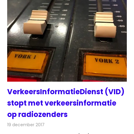
VerkeersInformatieDienst (VID)
stopt met verkeersinformatie
op radiozenders
19 december 2017
Redactie
Nieuws
,
Radionieuws