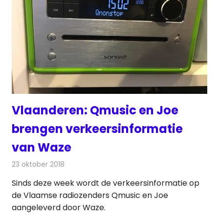
Vlaanderen: Qmusic en Joe
brengen verkeersinformatie
van Waze
23 oktober 2018
Redactie
Radionieuws
Sinds deze week wordt de verkeersinformatie op
de Vlaamse radiozenders Qmusic en Joe
aangeleverd door Waze.