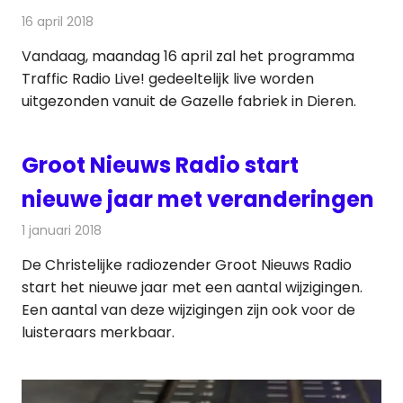
16 april 2018
Redactie
Nieuws
,
Radionieuws
Vandaag, maandag 16 april zal het programma
Traffic Radio Live! gedeeltelijk live worden
uitgezonden vanuit de Gazelle fabriek in Dieren.
Groot Nieuws Radio start
nieuwe jaar met veranderingen
1 januari 2018
Redactie
Nieuws
,
Radionieuws
De Christelijke radiozender Groot Nieuws Radio
start het nieuwe jaar met een aantal wijzigingen.
Een aantal van deze wijzigingen zijn ook voor de
luisteraars merkbaar.