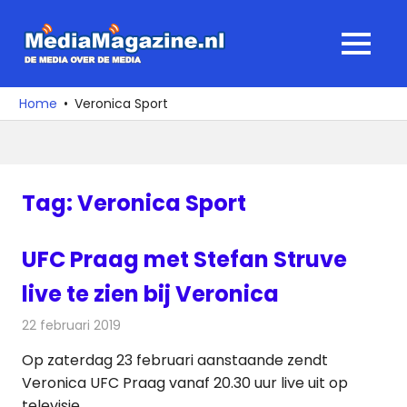
Ga
naar
MediaMagaz
MENU
de
De
inhoud
media
Home
Veronica Sport
over
de
media
Tag:
Veronica Sport
UFC Praag met Stefan Struve
live te zien bij Veronica
22 februari 2019
Redactie
Televisienieuws
Op zaterdag 23 februari aanstaande zendt
Veronica UFC Praag vanaf 20.30 uur live uit op
televisie.