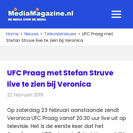
Ga
naar
MediaMagaz
MENU
de
De
inhoud
media
Home
Nieuws
Televisienieuws
UFC Praag met
over
Stefan Struve live te zien bij Veronica
de
media
UFC Praag met Stefan Struve
live te zien bij Veronica
22 februari 2019
Redactie
Televisienieuws
Op zaterdag 23 februari aanstaande zendt
Veronica UFC Praag vanaf 20.30 uur live uit op
televisie.
Het is de eerste keer dat het