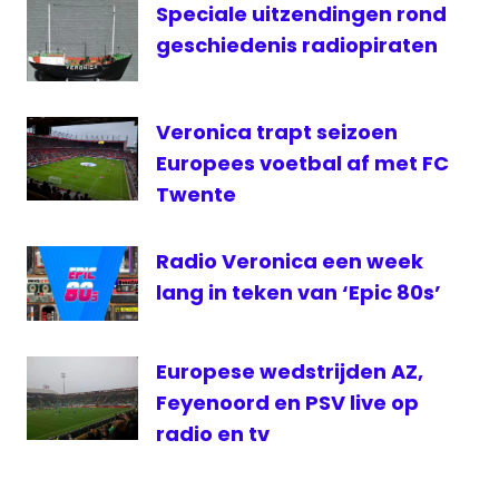
UFC
Speciale uitzendingen rond
live
geschiedenis radiopiraten
UFC
livestream
UFC
Veronica trapt seizoen
Praag
Europees voetbal af met FC
Veronica
Twente
Veronica
Sport
Radio Veronica een week
lang in teken van ‘Epic 80s’
Europese wedstrijden AZ,
Feyenoord en PSV live op
radio en tv