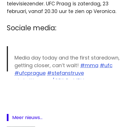
televisiezender. UFC Praag is zaterdag, 23
februari, vanaf 20.30 uur te zien op Veronica.
Sociale media:
Media day today and the first staredown,
getting closer, can’t wait!
#mma
#ufc
#ufcprague
#stefanstruve
pic.twitter.com/QRljrRwMRV
live
UFC
— Stefan Struve (@StefanStruve)
livestream
February 21, 2019
UFC
Stefan
Meer nieuws...
Struve