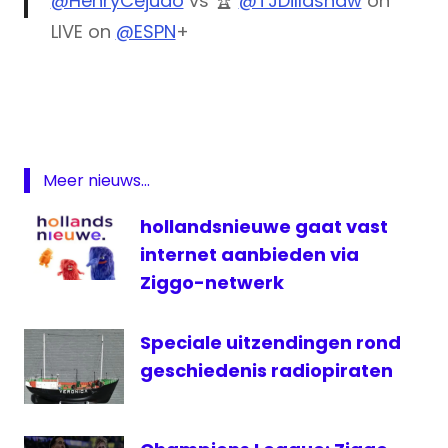
@HenryCejudo
vs 🏆
@TJDillashaw
on
LIVE on
@ESPN
+
pic.twitter.com/P9IeSr5cmW
Kijk
live
— UFC (@ufc)
January 14, 2019
UFC
livestream
UFC
Meer nieuws...
televisie
hollandsnieuwe gaat vast
televisie
UFC
internet aanbieden via
UFC
Ziggo-netwerk
UFC
Brooklyn
Speciale uitzendingen rond
UFC
geschiedenis radiopiraten
kijken
UFC
live