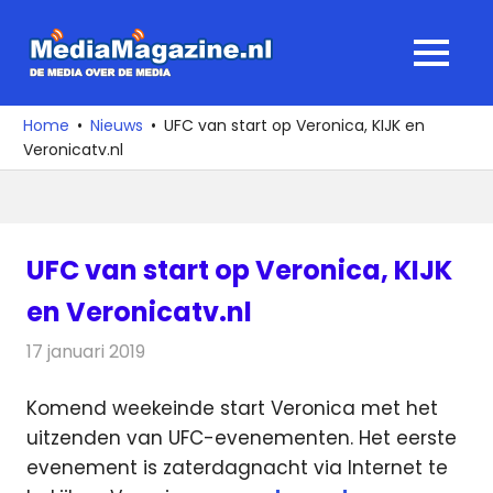
Ga
naar
MediaMagaz
MENU
de
De
inhoud
media
Home
Nieuws
UFC van start op Veronica, KIJK en
over
Veronicatv.nl
de
media
UFC van start op Veronica, KIJK
en Veronicatv.nl
17 januari 2019
Redactie
Nieuws
Komend weekeinde start Veronica met het
uitzenden van UFC-evenementen. Het eerste
evenement is zaterdagnacht via Internet te