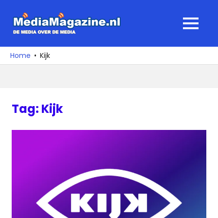
Ga
naar
MediaMagaz
MENU
de
De
inhoud
media
Home
Kijk
over
de
media
Tag:
Kijk