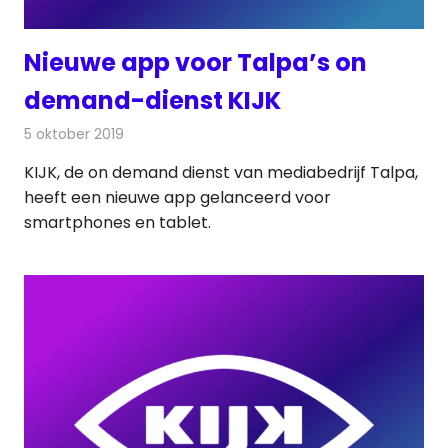
Nieuwe app voor Talpa’s on
demand-dienst KIJK
5 oktober 2019
Redactie
Televisienieuws
KIJK, de on demand dienst van mediabedrijf Talpa,
heeft een nieuwe app gelanceerd voor
smartphones en tablet.