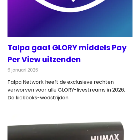
Talpa gaat GLORY middels Pay
Per View uitzenden
6 januari 2026
Redactie
Televisienieuws
Talpa Network heeft de exclusieve rechten
verworven voor alle GLORY-livestreams in 2026.
De kickboks-wedstrijden