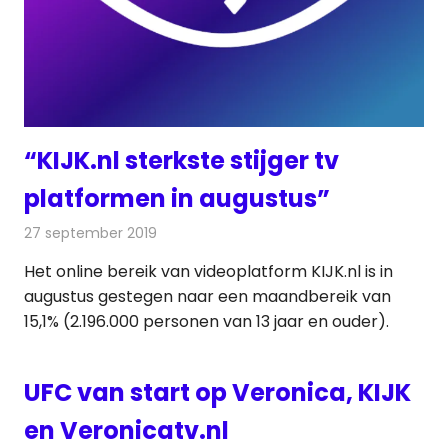
“KIJK.nl sterkste stijger tv
platformen in augustus”
27 september 2019
Redactie
Televisienieuws
Het online bereik van videoplatform KIJK.nl is in
augustus gestegen naar een maandbereik van
15,1% (2.196.000 personen van 13 jaar en ouder).
UFC van start op Veronica, KIJK
en Veronicatv.nl