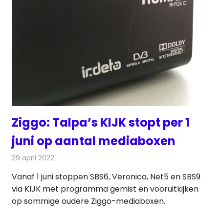
Ziggo: Talpa’s KIJK stopt per 1
juni op aantal mediaboxen
29 april 2022
Redactie
Televisienieuws
Vanaf 1 juni stoppen SBS6, Veronica, Net5 en SBS9
via KIJK met programma gemist en vooruitkijken
op sommige oudere Ziggo-mediaboxen.