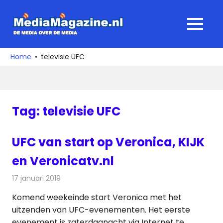
Ga
naar
MediaMagaz
MENU
de
De
inhoud
media
Home
televisie UFC
over
de
media
Tag:
televisie UFC
UFC van start op Veronica, KIJK
en Veronicatv.nl
17 januari 2019
Redactie
Nieuws
Komend weekeinde start Veronica met het
uitzenden van UFC-evenementen. Het eerste
evenement is zaterdagnacht via Internet te