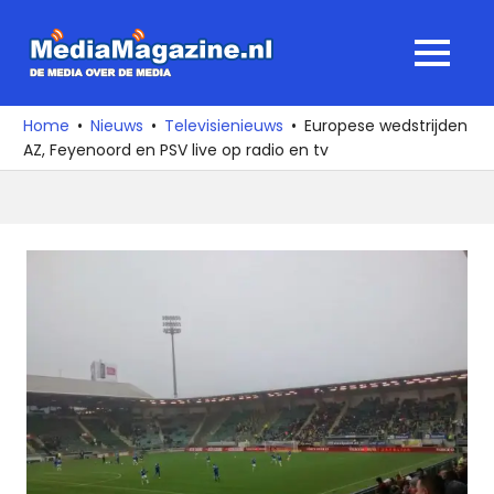
Ga
naar
MediaMagaz
MENU
de
De
inhoud
media
Home
Nieuws
Televisienieuws
Europese wedstrijden
over
AZ, Feyenoord en PSV live op radio en tv
de
media