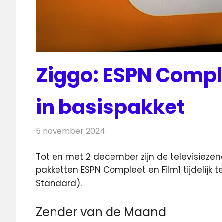
Ziggo: ESPN Complee
in basispakket
5 november 2024
Redactie
Televisienieuws
Tot en met 2 december zijn de televisieze
pakketten ESPN Compleet en Film1 tijdelijk t
Standard).
Zender van de Maand