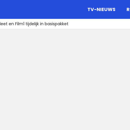
gazine.
TV-NIEUWS
R
et en Film1 tijdelijk in basispakket