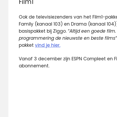
Film1
Ook de televisiezenders van het Film1-pakke
Family (kanaal 103) en Drama (kanaal 104)) 
basispakket bij Ziggo. “
Altijd een goede film.
programmering de nieuwste en beste films
pakket
vind je hier.
Vanaf 3 december zijn ESPN Compleet en Fi
abonnement.
digitale
televisie
ESPN
ESPN
Compleet
ESPN