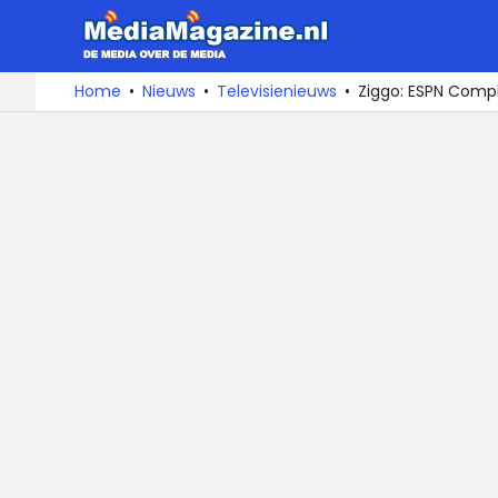
MediaMa
De
Ga
Home
Nieuws
Televisienieuws
Ziggo: ESPN Comple
media
naar
over
de
de
inhoud
media