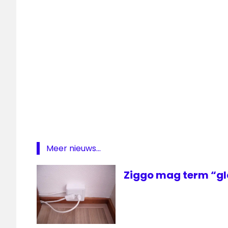
gratis
Film1
Film1
gratis
Zender
van de
maand
ziggo
Meer nieuws...
Ziggo mag term “gl