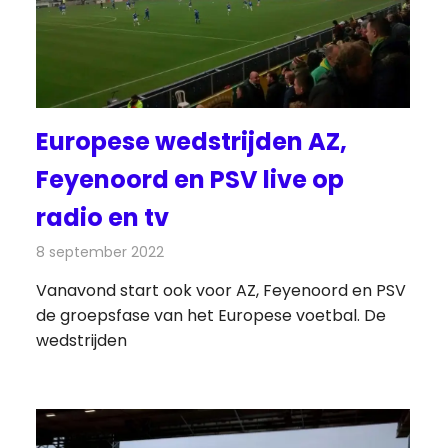
Europese wedstrijden AZ,
Feyenoord en PSV live op
radio en tv
8 september 2022
Redactie
Televisienieuws
Vanavond start ook voor AZ, Feyenoord en PSV
de groepsfase van het Europese voetbal. De
wedstrijden