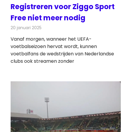
Registreren voor Ziggo Sport
Free niet meer nodig
20 januari 2025
Redactie
Televisienieuws
Vanaf morgen, wanneer het UEFA-
voetbalseizoen hervat wordt, kunnen
voetbalfans de wedstrijden van Nederlandse
clubs ook streamen zonder