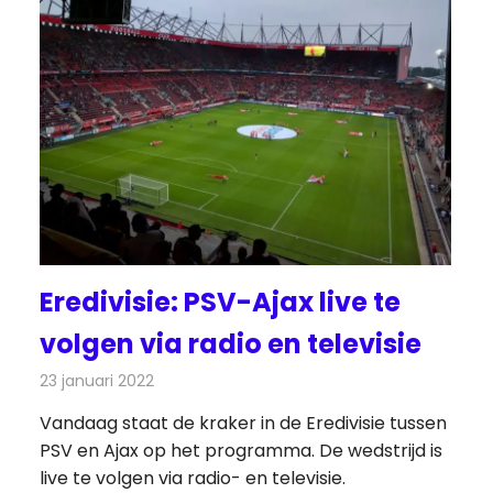
Eredivisie: PSV-Ajax live te
volgen via radio en televisie
23 januari 2022
Redactie
Televisienieuws
Vandaag staat de kraker in de Eredivisie tussen
PSV en Ajax op het programma. De wedstrijd is
live te volgen via radio- en televisie.