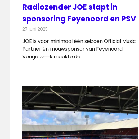
Radiozender JOE stapt in
sponsoring Feyenoord en PSV
27 juni 2025
Redactie
Radionieuws
JOE is voor minimaal één seizoen Official Music
Partner én mouwsponsor van Feyenoord.
Vorige week maakte de