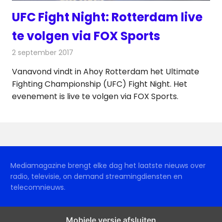
UFC Fight Night: Rotterdam live
te volgen via FOX Sports
2 september 2017
Redactie
Nieuws
,
Televisienieuws
Vanavond vindt in Ahoy Rotterdam het Ultimate
Fighting Championship (UFC) Fight Night. Het
evenement is live te volgen via FOX Sports.
Mediamagazine brengt elke dag het laatste nieuws over
radio, televisie, on demand streamingdiensten en
telecomnieuws.
Mobiele versie afsluiten