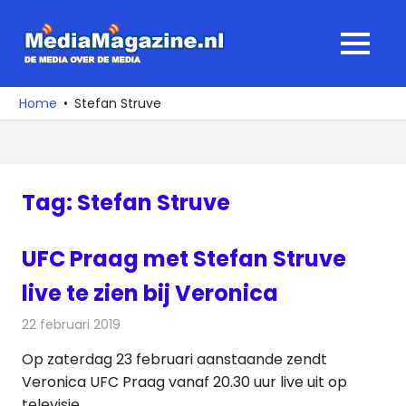
Ga
naar
MediaMagaz
MENU
de
De
inhoud
media
Home
Stefan Struve
over
de
media
Tag:
Stefan Struve
UFC Praag met Stefan Struve
live te zien bij Veronica
22 februari 2019
Redactie
Televisienieuws
Op zaterdag 23 februari aanstaande zendt
Veronica UFC Praag vanaf 20.30 uur live uit op
televisie.