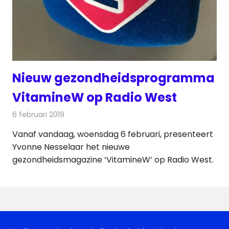
Nieuw gezondheidsprogramma
VitamineW op Radio West
6 februari 2019
Redactie
Radionieuws
Vanaf vandaag, woensdag 6 februari, presenteert
Yvonne Nesselaar het nieuwe
gezondheidsmagazine ‘VitamineW’ op Radio West.