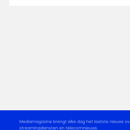
Mediamagazine brengt elke dag het laatste nieuws ove
streamingdiensten en telecomnieuws.