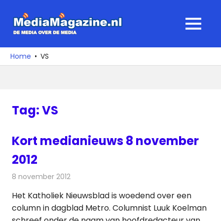
Ga
naar
MediaMagaz
MENU
de
De
inhoud
media
Home
VS
over
de
media
Tag:
VS
Kort medianieuws 8 november
2012
8 november 2012
Redactie
Andere media over de media
Het Katholiek Nieuwsblad is woedend over een
column in dagblad Metro. Columnist Luuk Koelman
schreef onder de naam van hoofdredacteur van