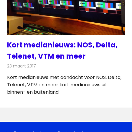
Kort medianieuws: NOS, Delta,
Telenet, VTM en meer
23 maart 2017
Redactie
Andere media over de media
,
Nieuws
Kort medianieuws met aandacht voor NOS, Delta,
Telenet, VTM en meer kort medianieuws uit
binnen- en buitenland: