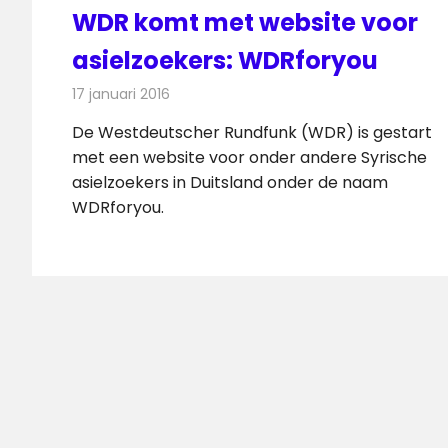
WDR komt met website voor
asielzoekers: WDRforyou
17 januari 2016
Redactie
Internet
,
Nieuws
,
Radionieuws
,
Televisie
De Westdeutscher Rundfunk (WDR) is gestart
met een website voor onder andere Syrische
asielzoekers in Duitsland onder de naam
WDRforyou.