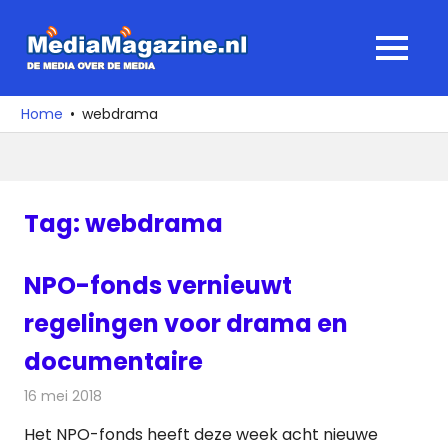
Ga
naar
MediaMagaz
MENU
de
De
inhoud
media
Home
webdrama
over
de
media
Tag:
webdrama
NPO-fonds vernieuwt
regelingen voor drama en
documentaire
16 mei 2018
Redactie
Televisienieuws
Het NPO-fonds heeft deze week acht nieuwe