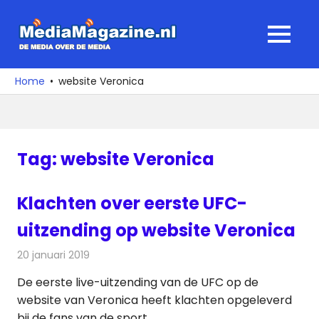
Ga
naar
MediaMagaz
MENU
de
De
inhoud
media
Home
website Veronica
over
de
media
Tag:
website Veronica
Klachten over eerste UFC-
uitzending op website Veronica
20 januari 2019
Redactie
Televisienieuws
De eerste live-uitzending van de UFC op de
website van Veronica heeft klachten opgeleverd
bij de fans van de sport.