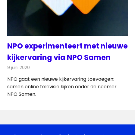
NPO experimenteert met nieuwe
kijkervaring via NPO Samen
9 juni 2020
Redactie
Televisienieuws
NPO gaat een nieuwe kijkervaring toevoegen:
samen online televisie kijken onder de noemer
NPO Samen.