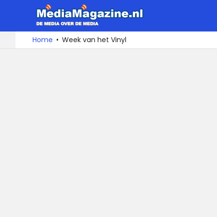
MediaMa
De
Ga
Home
Week van het Vinyl
media
naar
over
de
de
inhoud
media