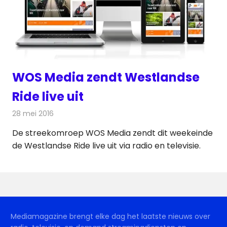
WOS Media zendt Westlandse
Ride live uit
28 mei 2016
Redactie
Nieuws
,
Radionieuws
,
Televisienieuws
De streekomroep WOS Media zendt dit weekeinde
de Westlandse Ride live uit via radio en televisie.
Mediamagazine brengt elke dag het laatste nieuws over