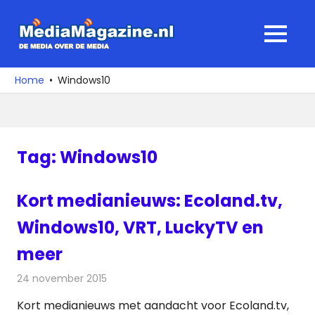
Ga
naar
MediaMagaz
MENU
de
De
inhoud
media
Home
Windows10
over
de
media
Tag:
Windows10
Kort medianieuws: Ecoland.tv,
Windows10, VRT, LuckyTV en
meer
24 november 2015
Redactie
Andere media over de media
Kort medianieuws met aandacht voor Ecoland.tv,