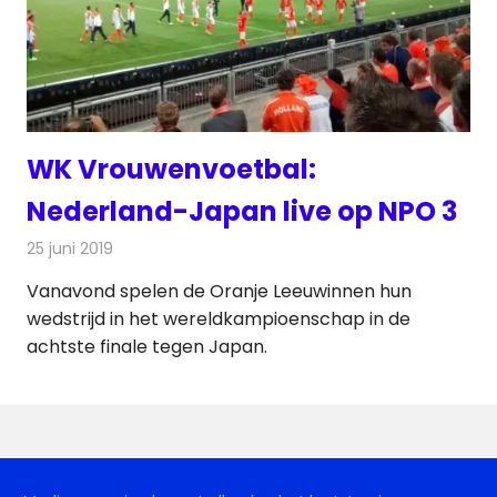
WK Vrouwenvoetbal:
Nederland-Japan live op NPO 3
25 juni 2019
Redactie
Televisienieuws
Vanavond spelen de Oranje Leeuwinnen hun
wedstrijd in het wereldkampioenschap in de
achtste finale tegen Japan.