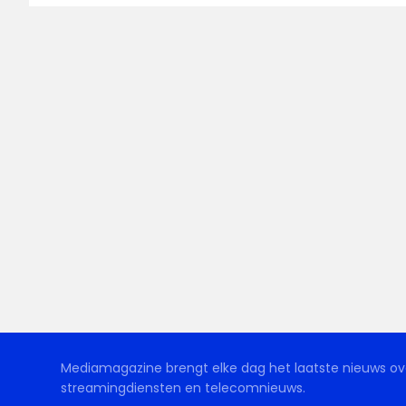
Mediamagazine brengt elke dag het laatste nieuws ove
streamingdiensten en telecomnieuws.