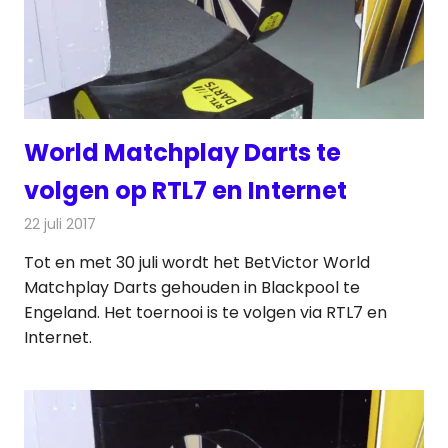
World Matchplay Darts te
volgen op RTL7 en Internet
22 juli 2017
Redactie
Nieuws
,
Televisienieuws
Tot en met 30 juli wordt het BetVictor World
Matchplay Darts gehouden in Blackpool te
Engeland. Het toernooi is te volgen via RTL7 en
Internet.