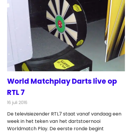
World Matchplay Darts live op
RTL 7
16 juli 2016
Redactie
Nieuws
,
Televisienieuws
De televisiezender RTL7 staat vanaf vandaag een
week in het teken van het dartstoernooi
Worldmatch Play. De eerste ronde begint