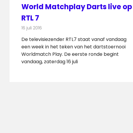
World Matchplay Darts live op
RTL 7
16 juli 2016
Redactie
Nieuws
,
Televisienieuws
De televisiezender RTL7 staat vanaf vandaag
een week in het teken van het dartstoernooi
Worldmatch Play. De eerste ronde begint
vandaag, zaterdag 16 juli