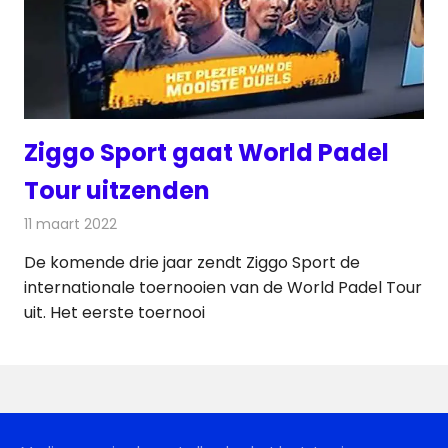
Ziggo Sport gaat World Padel
Tour uitzenden
11 maart 2022
Redactie
Televisienieuws
De komende drie jaar zendt Ziggo Sport de
internationale toernooien van de World Padel Tour
uit. Het eerste toernooi