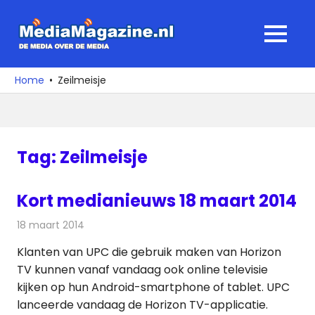
Ga
naar
MediaMagaz
MENU
de
De
inhoud
media
Home
Zeilmeisje
over
de
media
Tag:
Zeilmeisje
Kort medianieuws 18 maart 2014
18 maart 2014
Redactie
Andere media over de media
Klanten van UPC die gebruik maken van Horizon
TV kunnen vanaf vandaag ook online televisie
kijken op hun Android-smartphone of tablet. UPC
lanceerde vandaag de Horizon TV-applicatie.