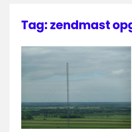
Tag:
zendmast op