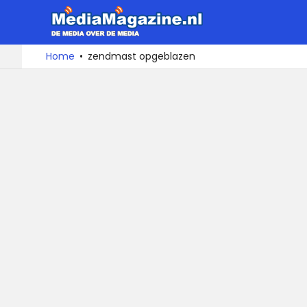
MediaMa
De
Ga
Home
zendmast opgeblazen
media
naar
over
de
de
inhoud
media