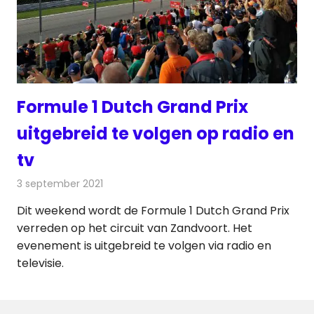
Formule 1 Dutch Grand Prix
uitgebreid te volgen op radio en
tv
3 september 2021
Redactie
Televisienieuws
Dit weekend wordt de Formule 1 Dutch Grand Prix
verreden op het circuit van Zandvoort. Het
evenement is uitgebreid te volgen via radio en
televisie.