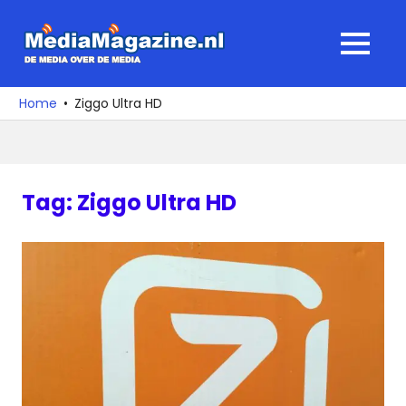
Ga
naar
MediaMagaz
MENU
de
De
inhoud
media
Home
Ziggo Ultra HD
over
de
media
Tag:
Ziggo Ultra HD