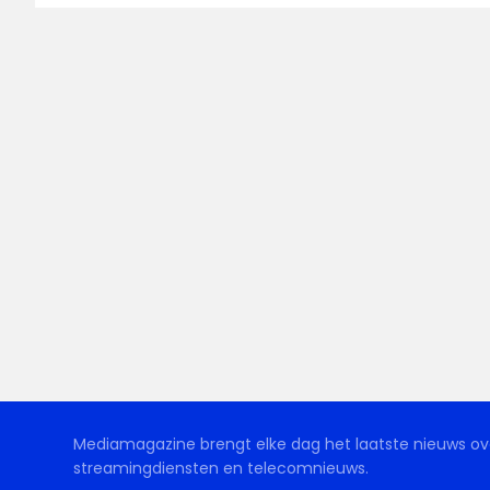
Mediamagazine brengt elke dag het laatste nieuws ove
streamingdiensten en telecomnieuws.