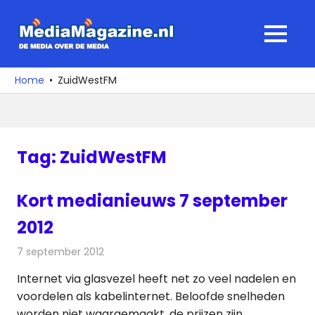
Ga
naar
MediaMagaz
MENU
de
De
inhoud
media
Home
ZuidWestFM
over
de
media
Tag:
ZuidWestFM
Kort medianieuws 7 september
2012
7 september 2012
Redactie
Andere media over de media
Internet via glasvezel heeft net zo veel nadelen en
voordelen als kabelinternet. Beloofde snelheden
worden niet waargemaakt, de prijzen zijn