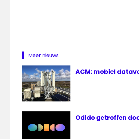
CBS
Reality
Kabelnoord
Odido
Meer nieuws...
ACM: mobiel datave
Odido getroffen do