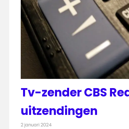
Tv-zender CBS Rea
uitzendingen
2 januari 2024
Redactie
Televisienieuws