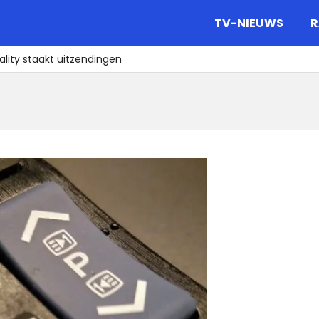
gazine.
TV-NIEUWS
R
lity staakt uitzendingen