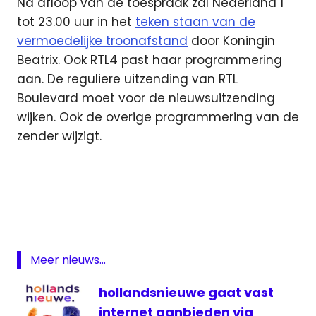
Na afloop van de toespraak zal Nederland 1
tot 23.00 uur in het
teken staan van de
vermoedelijke troonafstand
door Koningin
Beatrix. Ook RTL4 past haar programmering
aan. De reguliere uitzending van RTL
Boulevard moet voor de nieuwsuitzending
wijken. Ook de overige programmering van de
zender wijzigt.
BVN
Internet
live
Beatrix
live
Meer nieuws...
toespraak
Beatrix
hollandsnieuwe gaat vast
nederland
internet aanbieden via