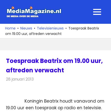
Ga
naar
MediaMagaz
MENU
de
De
inhoud
media
Home
Nieuws
Televisienieuws
Toespraak Beatrix
over
om 19.00 uur, aftreden verwacht
de
media
Toespraak Beatrix om 19.00 uur,
aftreden verwacht
28 januari 2013
Redactie
Televisienieuws
Koningin Beatrix houdt vanavond om
19.00 uur een toespraak op radio en televisie.