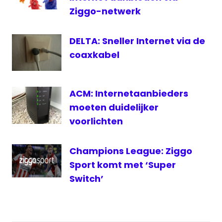
1
Ziggo-netwerk
RTL
Nieuws
DELTA: Sneller Internet via de
televisie
coaxkabel
toespraak
Beatrix
live
ACM: Internetaanbieders
toespraak
moeten duidelijker
Beatrix
voorlichten
live
Internet
Champions League: Ziggo
Sport komt met ‘Super
Switch’