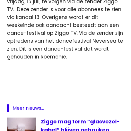
vrijdag, 15 juli, te volgen via de zender Ziggo
TV. Deze zender is voor alle abonnees te zien
via kanaal 13. Overigens wordt er dit
weekeinde ook aandacht besteedt aan een
dance-festival op Ziggo TV. Via de zender zijn
optredens van het dancefestival Neversea te
zien. Dit is een dance-festival dat wordt
gehouden in Roemenië.
CaiWay
Dance
Delta
One
World
Meer nieuws...
Radio
Ziggo mag term “glasvezel-
One
World
kabel” blijven gebruiken