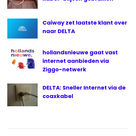
TV
T-
Mobile
Caiway zet laatste klant over
televisie
naar DELTA
Tomorrowland
ziggo
hollandsnieuwe gaat vast
internet aanbieden via
Ziggo-netwerk
DELTA: Sneller Internet via de
coaxkabel