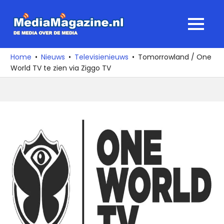
Ga
naar
MediaMagaz
MENU
de
De
inhoud
media
Home
Nieuws
Televisienieuws
Tomorrowland / One
over
World TV te zien via Ziggo TV
de
media