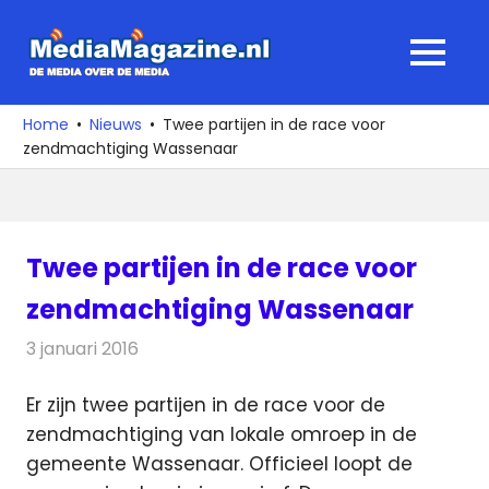
Ga
naar
MediaMagaz
MENU
de
De
inhoud
media
Home
Nieuws
Twee partijen in de race voor
over
zendmachtiging Wassenaar
de
media
Twee partijen in de race voor
zendmachtiging Wassenaar
3 januari 2016
Redactie
Nieuws
,
Radionieuws
Er zijn twee partijen in de race voor de
zendmachtiging van lokale omroep in de
gemeente Wassenaar.
Officieel loopt de