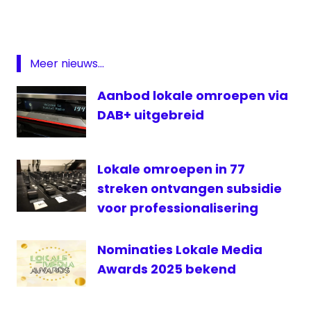
Midvliet
Fm/TV
Stichting
Meer nieuws...
Omroep
Wassenaar
Aanbod lokale omroepen via
Wassenaar
DAB+ uitgebreid
Lokale omroepen in 77
streken ontvangen subsidie
voor professionalisering
Nominaties Lokale Media
Awards 2025 bekend