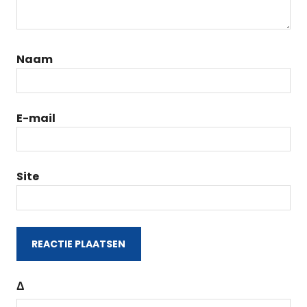
Naam
E-mail
Site
Δ