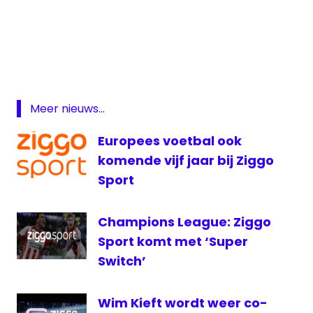
Champions
League
Manchester
United -
Club
Brugge
Meer nieuws...
Manchester
Europees voetbal ook
United live
komende vijf jaar bij Ziggo
Ronald
Sport
van
der
Geer
Champions League: Ziggo
sbs6
Sport komt met ‘Super
voetbal
Switch’
voetbal
live
Wim Kieft wordt weer co-