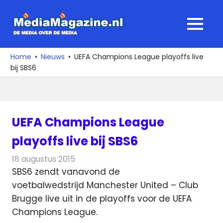
Ga
naar
MediaMagaz
MENU
de
De
inhoud
media
Home
Nieuws
UEFA Champions League playoffs live
over
bij SBS6
de
media
UEFA Champions League
playoffs live bij SBS6
18 augustus 2015
Redactie
Nieuws
,
Televisienieuws
SBS6 zendt vanavond de
voetbalwedstrijd Manchester United – Club
Brugge live uit in de playoffs voor de UEFA
Champions League.