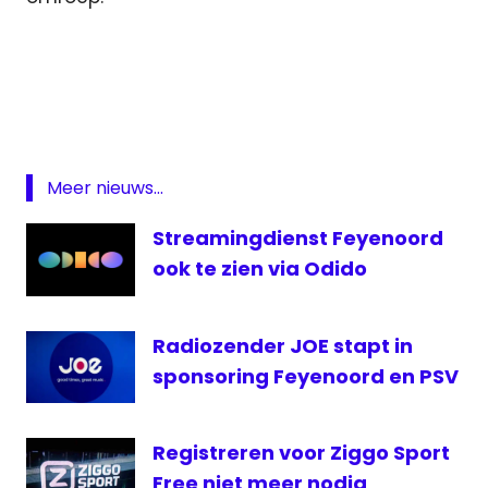
AZ
Beker
live
Feyenoord
KNVB
Meer nieuws...
Beker
Streamingdienst Feyenoord
livestream
Beker
ook te zien via Odido
Radio
Rijnmond
Radiozender JOE stapt in
TV
sponsoring Feyenoord en PSV
Rijnmond
Registreren voor Ziggo Sport
Free niet meer nodig