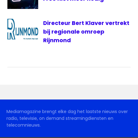
Directeur Bert Klaver vertrekt
bij regionale omroep
Rijnmond
Mediamagazine brengt elke dag het laatste nieuws over
radio, televisie, on demand streamingdiensten en
telecomnieuws.