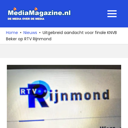
Ga
naar
MediaMagaz
MENU
de
De
inhoud
media
Home
Nieuws
Uitgebreid aandacht voor finale KNVB
over
Beker op RTV Rijnmond
de
media