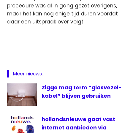
procedure was al in gang gezet overigens,
maar het kan nog enige tijd duren voordat
daar een uitspraak over volgt.
abonnees
contract
Fox
Sports
inkomsten
Meer nieuws...
televisie
Ziggo mag term “glasvezel-
uitspraak
kabel” blijven gebruiken
VodafoneZiggo
ziggo
hollandsnieuwe gaat vast
internet aanbieden via