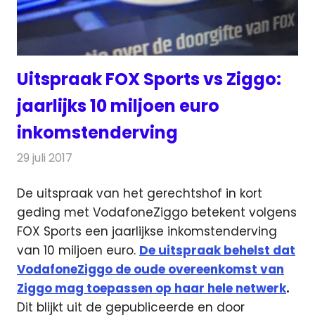
Uitspraak FOX Sports vs Ziggo:
jaarlijks 10 miljoen euro
inkomstenderving
29 juli 2017
Redactie
Nieuws
,
Televisienieuws
De uitspraak van het gerechtshof in kort
geding met VodafoneZiggo betekent volgens
FOX Sports een jaarlijkse inkomstenderving
van 10 miljoen euro.
De uitspraak behelst dat
VodafoneZiggo de oude overeenkomst van
Ziggo mag toepassen op haar hele netwerk
.
Dit blijkt uit de gepubliceerde en door