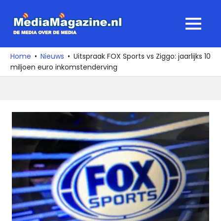
Ga
naar
MediaMagaz
MENU
de
De
inhoud
media
Home
Nieuws
Uitspraak FOX Sports vs Ziggo: jaarlijks 10
over
miljoen euro inkomstenderving
de
media