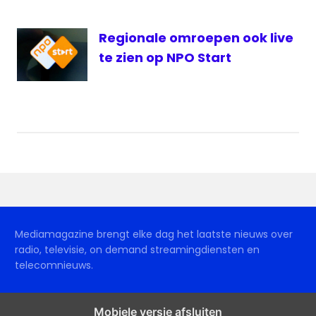
Regionale omroepen ook live
te zien op NPO Start
Mediamagazine brengt elke dag het laatste nieuws over
radio, televisie, on demand streamingdiensten en
telecomnieuws.
Mobiele versie afsluiten