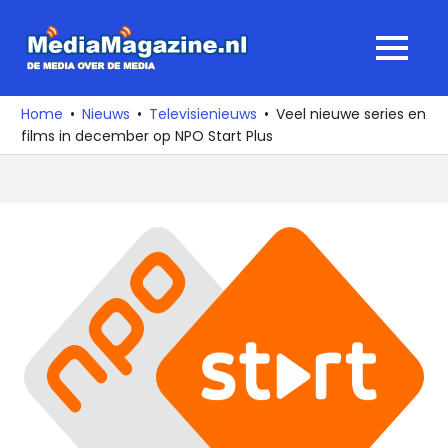
Ga
naar
MediaMagaz
MENU
de
De
inhoud
media
Home
Nieuws
Televisienieuws
Veel nieuwe series en
over
films in december op NPO Start Plus
de
media