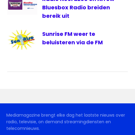
Bluesbox Radio breiden
bereik uit
Sunrise FM weer te
beluisteren via de FM
Mediamagazine brengt elke dag het laatste nieuws over
radio, televisie, on demand streamingdiensten en
telecomnieuws.