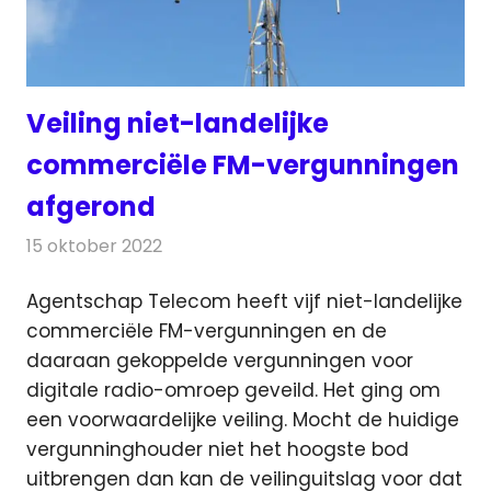
Veiling niet-landelijke
commerciële FM-vergunningen
afgerond
15 oktober 2022
Redactie
Radionieuws
Agentschap Telecom heeft vijf niet-landelijke
commerciële FM-vergunningen en de
daaraan gekoppelde vergunningen voor
digitale radio-omroep geveild.
Het ging om
een voorwaardelijke veiling. Mocht de huidige
vergunninghouder niet het hoogste bod
uitbrengen dan kan de veilinguitslag voor dat