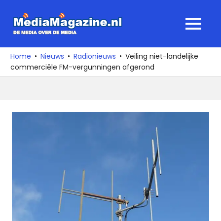
Ga
naar
MediaMagaz
MENU
de
De
inhoud
media
Home
Nieuws
Radionieuws
Veiling niet-landelijke
over
commerciële FM-vergunningen afgerond
de
media