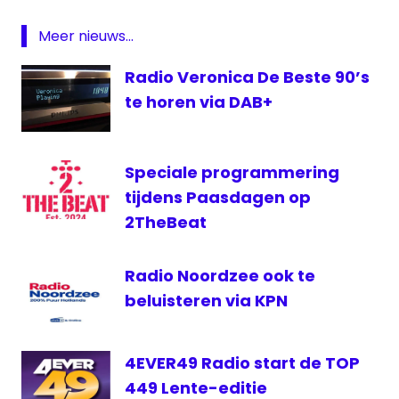
Broken
Beats
Meer nieuws...
DAB
Radio Veronica De Beste 90’s
FM
te horen via DAB+
Gelderland
Radio
Noordzee
Speciale programmering
tijdens Paasdagen op
2TheBeat
Radio Noordzee ook te
beluisteren via KPN
4EVER49 Radio start de TOP
449 Lente-editie