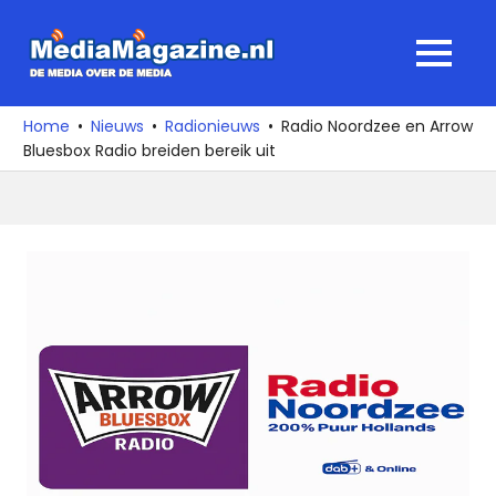
Ga
naar
MediaMagaz
MENU
de
De
inhoud
media
Home
Nieuws
Radionieuws
Radio Noordzee en Arrow
over
Bluesbox Radio breiden bereik uit
de
media