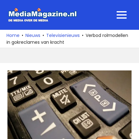
Ga
naar
MediaMagaz
MENU
de
De
inhoud
media
Home
Nieuws
Televisienieuws
Verbod rolmodellen
over
in gokreclames van kracht
de
media